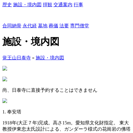
歴史
施設・境内図
拝観
交通案内
行事
合同納骨
永代経
墓地
葬儀
法要
専門僧堂
施設・境内図
覚王山日泰寺
»
施設・境内図
尚、日泰寺に直接予約することはできません
1. 奉安塔
1918年(大正７年)完成。高さ15m。愛知県文化財指定。 東大
教授伊東忠太氏設計による、ガンダーラ様式の花崗岩の佛塔