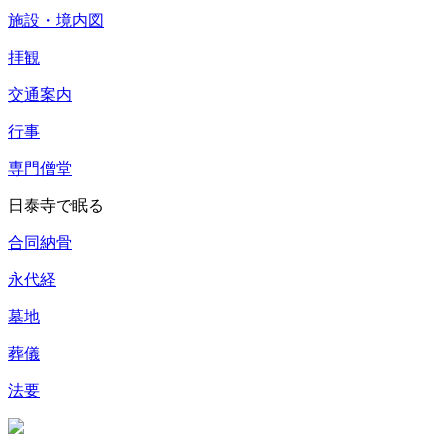
施設・境内図
拝観
交通案内
行事
専門僧堂
日泰寺で眠る
合同納骨
永代経
墓地
葬儀
法要