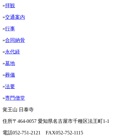
»
拝観
»
交通案内
»
行事
»
合同納骨
»
永代経
»
墓地
»
葬儀
»
法要
»
専門僧堂
覚王山 日泰寺
住所
〒464-0057 愛知県名古屋市千種区法王町1-1
電話
052-751-2121
FAX
052-752-1115