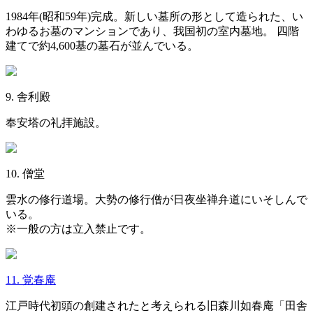
1984年(昭和59年)完成。新しい墓所の形として造られた、い
わゆるお墓のマンションであり、我国初の室内墓地。 四階
建てで約4,600基の墓石が並んでいる。
9. 舎利殿
奉安塔の礼拝施設。
10. 僧堂
雲水の修行道場。大勢の修行僧が日夜坐禅弁道にいそしんで
いる。
※一般の方は立入禁止です。
11. 覚春庵
江戸時代初頭の創建されたと考えられる旧森川如春庵「田舎