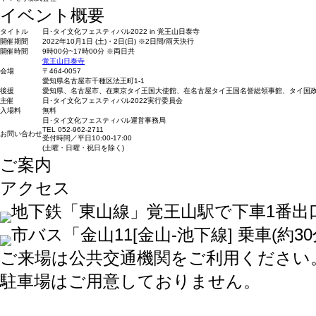
イベント概要
タイトル
日･タイ文化フェスティバル2022 in 覚王山日泰寺
開催期間
2022年10月1日 (土)・2日(日) ※2日間/雨天決行
開催時間
9時00分~17時00分 ※両日共
覚王山日泰寺
会場
〒464-0057
愛知県名古屋市千種区法王町1-1
後援
愛知県、名古屋市、在東京タイ王国大使館、在名古屋タイ王国名誉総領事館、タイ国政
主催
日･タイ文化フェスティバル2022実行委員会
入場料
無料
日･タイ文化フェスティバル運営事務局
TEL 052-962-2711
お問い合わせ
受付時間／平日10:00-17:00
(土曜・日曜・祝日を除く)
ご案内
アクセス
地下鉄「東山線」覚王山駅で下車1番出
市バス「金山11
[金山-池下線]
乗車
(約30
ご来場は公共交通機関をご利用ください
駐車場はご用意しておりません。