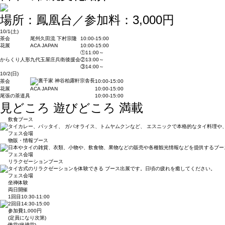
場所：鳳凰台／参加料：3,000円
10/1(土)
茶会
尾州久田流 下村宗隆
10:00-15:00
花展
ACA JAPAN
10:00-15:00
①11:00～
からくり人形
九代玉屋庄兵衛後援会
②13:00～
③14:00～
10/2(日)
茶会
10:00-15:00
花展
ACA JAPAN
10:00-15:00
尾張の茶道具
10:00-15:00
見どころ 遊びどころ 満載
飲食ブース
タイカレー、パッタイ、 ガパオライス、トムヤムクンなど、 エスニックで本格的なタイ料理や
フェス会場
物販・情報ブース
日本やタイの雑貨、衣類、小物や、飲食物、果物などの販売や各種観光情報などを提供するブー
フェス会場
リラクゼーションブース
タイ古式のリラクゼーションを体験できる ブース出展です。日頃の疲れを癒してください。
フェス会場
坐禅体験
両日開催
1回目10:30-11:00
2回目14:30-15:00
参加費1,000円
(定員になり次第)
僧堂(坐禅堂)