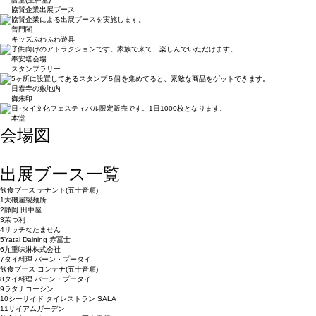
協賛企業出展ブース
協賛企業による出展ブースを実施します。
普門閣
キッズふわふわ遊具
子供向けのアトラクションです。家族で来て、楽しんでいただけます。
奉安塔会場
スタンプラリー
5ヶ所に設置してあるスタンプ５個を集めてると、素敵な商品をゲットできます。
日泰寺の敷地内
御朱印
日･タイ文化フェスティバル限定販売です。1日1000枚となります。
本堂
会場図
出展ブース一覧
飲食ブース テナント
(五十音順)
1
大磯屋製麺所
2
静岡 田中屋
3
茉つ利
4
リッチなたません
5
Yatai Daining 赤冨士
6
九重味淋株式会社
7
タイ料理 バーン・プータイ
飲食ブース コンテナ
(五十音順)
8
タイ料理 バーン・プータイ
9
ラタナコーシン
10
シーサイド タイレストラン SALA
11
サイアムガーデン