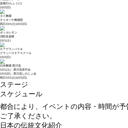
楽風打(らふうだ)
10/2(日)
タイ舞踊
チャオパヤ舞踊団
両日10/1(土)10/2(日)
ポッカレモン
消防音楽隊
10/1(土)
チアグランパス＆
グランパスチアスクール
10/2(日)
日本舞踊 西川流
10/1(土)：西川流若竹会
10/2(日)：西川流しのじょ会
両日10/1(土)10/2(日)
ステージ
スケジュール
都合により、イベントの内容・時間が予
ご了承ください。
日本の伝統文化紹介