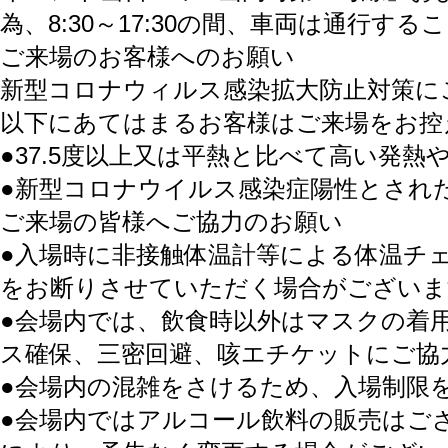
為、
8:30～17:30の間、車両は通行す
ご来場のお客様へのお願い
新型コロナウィルス感染拡大防止対策に
以下にあてはまるお客様はご来場をお控
●37.5度以上又は平熱と比べて高い発
●新型コロナウイルス感染症陽性とされ
ご来場の皆様へご協力のお願い
●入場時に非接触体温計等による体温チェ
をお断りさせていただく場合がございま
●会場内では、飲食時以外はマスクの着
ス確保、三密回避、咳エチケットにご協
●会場内の混雑をさけるため、入場制限
●会場内ではアルコール飲料の販売はご