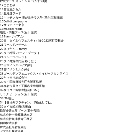
飲食ブース キッチンカー
(五十音順)
12
こまどや
13
名古屋から八
14
北海道フード
15
キッチンカー 星が丘テラス号 (星が丘製麺所)
16
Deli di compagne
17
サワディー東京
18
magical foods
物販・情報ブース
(五十音順)
19
Siam-サイアム-
20
日・タイ文化フェスティバル2022実行委員会
21
ワールドバザール
22
きびだんご family
23
タイ料理 バーン・プータイ
24
フルーツパレット
25
タイ雑貨専門店 ゆうほう
26
日本インスパイア(株)
27
雪印メグミルク(株)
28
ゴールデンフェニックス・タイジャスミンライス
29
ヤマモリ株式会社
30
タイ国政府観光庁大阪事務所
31
在名古屋タイ王国名誉総領事館
32
在日タイ留学生協会(TSAJ)
リラクゼーション
(五十音順)
33
ITM金山
34
【春日井プラチャン】で検索してね。
35
タイ古式沙羅/覚王山
協賛企業出展ブース
(五十音順)
株式会社一柳葬具總本店
株式会社魚津社寺工務店
興和株式会社
株式会社名古屋銀行
ヤマモリ株式会社